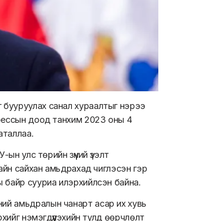
 бууруулах санал хураалтыг нэрээ
рессын доод танхим 2023 оны 4
аталлаа.
ын улс төрийн зүүний үзэлт
сайн сайхан амьдрахад чиглэсэн гэр
 байр сууриа илэрхийлсэн байна.
ий амьдралын чанарт асар их хувь
рхийг нэмэгдүүлэхийн тулд өөрчлөлт