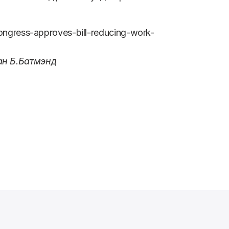
ongress-approves-bill-reducing-work-
н Б.Батмэнд