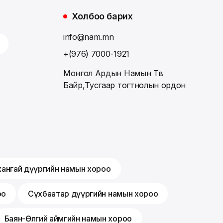
Холбоо барих
info@nam.mn
+(976) 7000-1921
Монгол Ардын Намын Төв
Байр,Тусгаар тогтнолын ордон
хангай дүүргийн намын хороо
оо
Сүхбаатар дүүргийн намын хороо
Баян-Өлгий аймгийн намын хороо