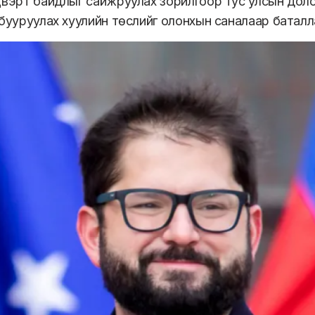
цвэрт байдлыг сайжруулах зорилгоор тус улсын доло
 бууруулах хуулийн төслийг олонхын саналаар баталл