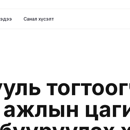
эдээ
Санал хүсэлт
уль тогтоо
 ажлын цаги