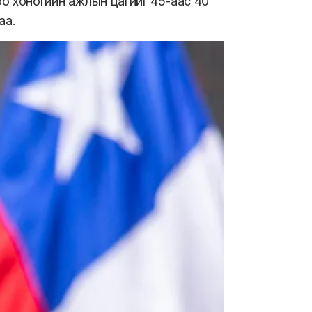
о хоногийн ажлын цагийг 45-аас 40
аа.