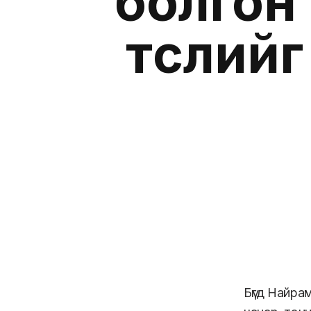
болгон
төслий
Бүгд Найра