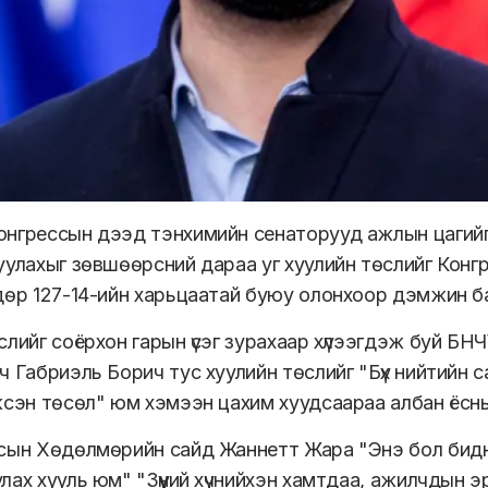
нгрессын дээд тэнхимийн сенаторууд ажлын цагийг
уулахыг зөвшөөрсний дараа уг хуулийн төслийг Конг
дөр 127-14-ийн харьцаатай буюу олонхоор дэмжин б
лийг соёрхон гарын үсэг зурахаар хүлээгдэж буй БНЧУ-
ч Габриэль Борич тус хуулийн төслийг "Бүх нийтийн 
жсэн төсөл" юм хэмээн цахим хуудсаараа албан ёсны
сын Хөдөлмөрийн сайд Жаннетт Жара "Энэ бол бидн
лах хууль юм" "Зүүний хүчнийхэн хамтдаа, ажилчдын э