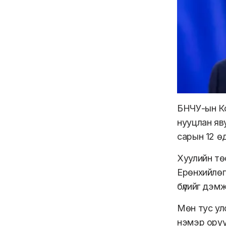
БНЧУ-ын Ко
нууцлан яв
сарын 12 ө
Хуулийн төс
Ерөнхийлөг
бүлийг дэм
Мөн тус ул
нэмэр оруу