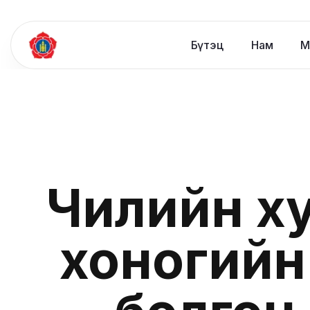
Бүтэц
Нам
М
Чилийн ху
хоногийн