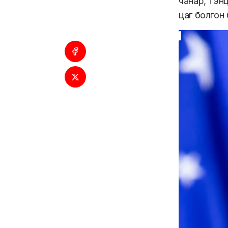
чанар, тэн
цаг болгон