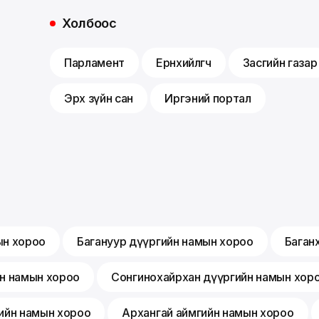
Холбоос
Парламент
Ерөнхийлөгч
Засгийн газар
Эрх зүйн сан
Иргэний портал
ын хороо
Багануур дүүргийн намын хороо
Баган
йн намын хороо
Сонгинохайрхан дүүргийн намын хор
ийн намын хороо
Архангай аймгийн намын хороо