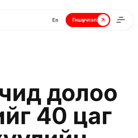
Гишүүнчлэл
En
Гишүүнчлэл
гчид долоо
йг 40 цаг