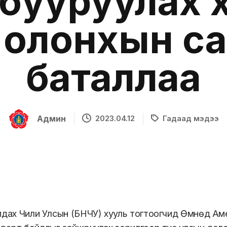
 бууруулах 
г олонхын с
баталлаа
Админ
2023.04.12
Гадаад мэдээ
мдах Чили Улсын (БНЧУ) хууль тогтоогчид Өмнөд А