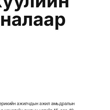
хуулийн
аналаар
мерикийн ажилчдын ажил амьдралын