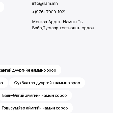
info@nam.mn
+(976) 7000-1921
Монгол Ардын Намын Төв
Байр,Тусгаар тогтнолын ордон
хангай дүүргийн намын хороо
оо
Сүхбаатар дүүргийн намын хороо
Баян-Өлгий аймгийн намын хороо
Говьсүмбэр аймгийн намын хороо