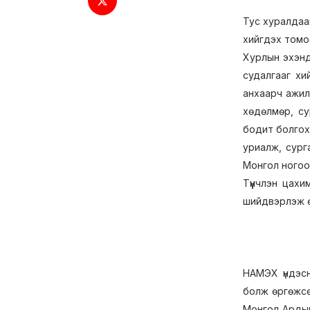
Тус хуралдаан
хийгдэх томо
Хурлын эхэнд
судалгааг хи
анхаарч ажил
хөдөлмөр, су
бодит болгохы
уриалж, сург
Монгол ногоо
Түүнчлэн цах
шийдвэрлэж ө
НАМЭХ үндэсн
болж өргөжсөн
Монгол Ардын 