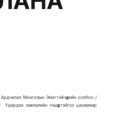
ЛАНА
 Ардчилал Монголын Эмэгтэйчүүдийн холбоо /
/ Удирдах зөвлөлийн гишүүдтэйгээ цахимаар