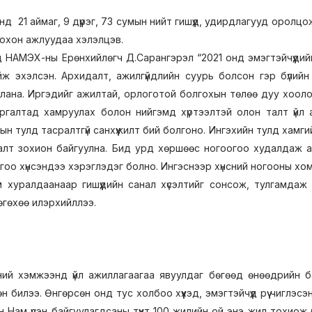
д 21 аймаг, 9 дүүрэг, 73 сумын нийт гишүүд, удирдлагууд оролц
охон ажлуудаа хэлэлцэв.
 НАМЭХ-ны Ерөнхийлөгч Д.Сарангэрэл “2021 онд эмэгтэйчүүдий
йж эхэлсэн. Архидалт, ажилгүйдлийн суурь болсон гэр бүлийн о
лана. Иргэдийг ажилтай, орлоготой болгохын төлөө дуу хоолой
ргалтад хамруулах болон нийгэмд хүртээлтэй олон талт үйл а
н тулд тасралтгүй санхүүжилт бий болгоно. Ингэхийн тулд хамги
алт зохион байгуулна. Бид урд хөршөөс ногоогоо худалдаж а
гоо хүнсэндээ хэрэглэдэг болно. Ингэснээр хүнсний ногооны хо
им хуралдаанаар гишүүдийн санал хүсэлтийг сонсож, тулгамда
гөхөө илэрхийллээ.
ий хэмжээнд үйл ажиллагаагаа явуулдаг бөгөөд өнөөдрийн ба
 билээ. Өнгөрсөн онд тус холбоо хүүхэд, эмэгтэйчүүд рүү чиглэ
Нам үүсэн байгуулагдсаны түүхт 100 жилийн ой энэ жил тохиож 