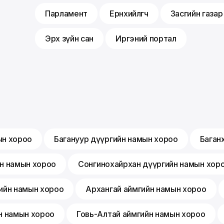
Парламент
Ерөнхийлөгч
Засгийн газар
Эрх зүйн сан
Иргэний портал
ын хороо
Багануур дүүргийн намын хороо
Баган
йн намын хороо
Сонгинохайрхан дүүргийн намын хор
ийн намын хороо
Архангай аймгийн намын хороо
н намын хороо
Говь-Алтай аймгийн намын хороо