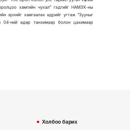
г, оролцоо хамгийн чухал” гэдгийг НАМЭХ-ны
ийн эрхийг хамгаалах өдрийг угтаж “Зууныг
рын 04-ний өдөр танхимаар болон цахимаар
Холбоо барих