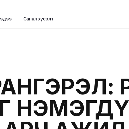
эдээ
Санал хүсэлт
АНГЭРЭЛ: 
Г НЭМЭГД