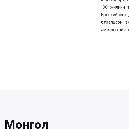
100 жилийн т
Ерөнхийлөгч 
бүтээлцсэн 
амжилттай зо
Монгол