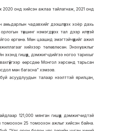
ож 2020 онд хийсэн ажлаа тайлагнаж, 2021 онд
н амьдарлын чадавхийг дээшлүүлэх хоёр дахь
рлогын түвшинг нэмэгдүүлэх тал дээр илүүтэй
гоо өргөнө. Мөн цаашид эмэгтэйчүүдийг ажил
жиллагааг хийхээр төлөвлөсөн. Энэхүү ажлыг
йн эхэнд гишүүд, дэмжигчдийгээ ногоо тарихыг
вахгүйгээр өөрсдөө Монгол хөрсөнд тарьсан
мсдол мөн багасна” хэмээв.
ж буй асуудлуудын талаар нээлттэй ярилцан,
йдлаар 121,000 мянган гишүүд дэмжигчидтэй
сэн томоохон 25 томоохон ажлыг хийсэн байна.
буй. “Улс орон болон улс төрийн ууган хүчний