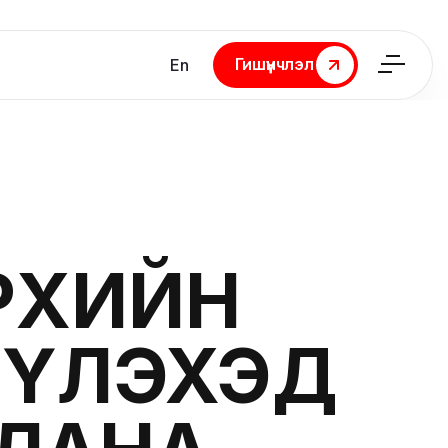
Гишүүнчлэл
En
Гишүүнчлэл
ӨРХИЙН
ҮҮЛЭХЭД