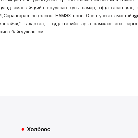
үүхэнд эмэгтэйчүүдийн оруулсан хувь нэмэр, гүйцэтгэсэн үүрэ
Д.Сарангэрэл онцолсон. НАМЭХ-ноос Олон улсын эмэгтэйчүүд
эмэгтэйчүүд” талархал, хүндэтгэлийн арга хэмжээг энэ са
хион байгуулсан юм.
Холбоос