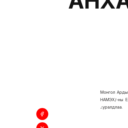
АНХ
Монгол Ардын
НАМЭХ/-ны Ер
хуралдлаа.