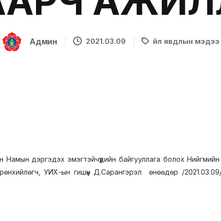
ААРЧ АЖИЛ
Админ
2021.03.09
Үйл явдлын мэдээ
 Намын дэргэдэх эмэгтэйчүүдийн байгууллага болох Нийгмийн
өнхийлөгч, УИХ-ын гишүүн Д.Сарангэрэл өнөөдөр /2021.03.09