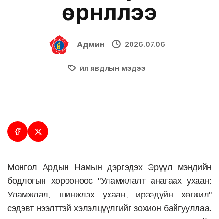
өрнүүллээ
Админ
2026.07.06
Үйл явдлын мэдээ
Монгол Ардын Намын дэргэдэх Эрүүл мэндийн
бодлогын хорооноос "Уламжлалт анагаах ухаан:
Уламжлал, шинжлэх ухаан, ирээдүйн хөгжил"
сэдэвт нээлттэй хэлэлцүүлгийг зохион байгууллаа.