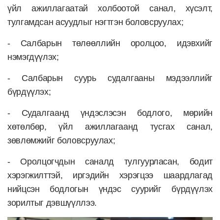
үйл ажиллагаатай холбоотой санал, хүсэлт,
тулгамдсан асуудлыг нэгтгэн боловсруулах;
- Салбарын төлөөллийн оролцоо, идэвхийг
нэмэгдүүлэх;
- Салбарын суурь судалгааны мэдээллийг
бүрдүүлэх;
- Судалгаанд үндэслэсэн бодлого, мөрийн
хөтөлбөр, үйл ажиллагаанд тусгах санал,
зөвлөмжийг боловсруулах;
- Оролцогчдын саналд тулгуурласан, бодит
хэрэгжилттэй, иргэдийн хэрэгцээ шаардлагад
нийцсэн бодлогын үндэс суурийг бүрдүүлэх
зорилтыг дэвшүүллээ.