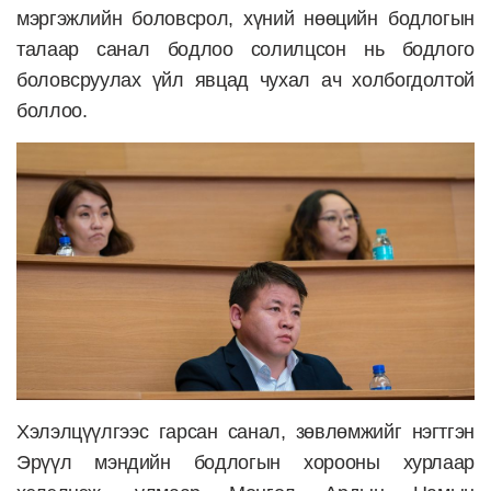
мэргэжлийн боловсрол, хүний нөөцийн бодлогын
талаар санал бодлоо солилцсон нь бодлого
боловсруулах үйл явцад чухал ач холбогдолтой
боллоо.
Хэлэлцүүлгээс гарсан санал, зөвлөмжийг нэгтгэн
Эрүүл мэндийн бодлогын хорооны хурлаар