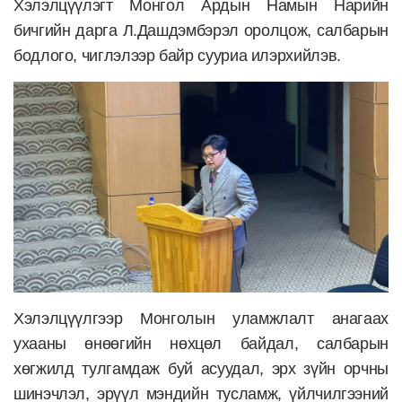
Хэлэлцүүлэгт Монгол Ардын Намын Нарийн
бичгийн дарга Л.Дашдэмбэрэл оролцож, салбарын
бодлого, чиглэлээр байр сууриа илэрхийлэв.
Хэлэлцүүлгээр Монголын уламжлалт анагаах
ухааны өнөөгийн нөхцөл байдал, салбарын
хөгжилд тулгамдаж буй асуудал, эрх зүйн орчны
шинэчлэл, эрүүл мэндийн тусламж, үйлчилгээний