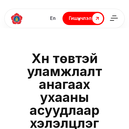
En
Гишүүнчлэл
Гишүүнчлэл
Хүн төвтэй
уламжлалт
анагаах
ухааны
асуудлаар
хэлэлцүүлэг