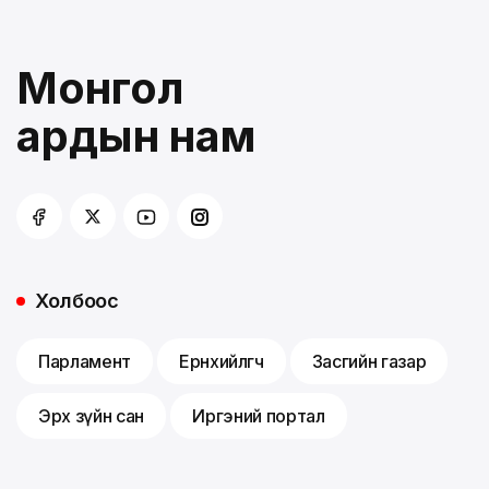
Монгол
ардын нам
Холбоос
Парламент
Ерөнхийлөгч
Засгийн газар
Эрх зүйн сан
Иргэний портал