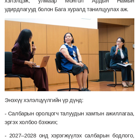
хэлэлцэж, улмаар Монгол Ардын Намын
удирдлагууд болон Бага хуралд танилцуулах аж.
Энэхүү хэлэлцүүлгийн үр дүнд:
- Салбарын оролцогч талуудын хамтын ажиллагаа,
эргэх холбоо бэхжих;
- 2027–2028 онд хэрэгжүүлэх салбарын бодлого,