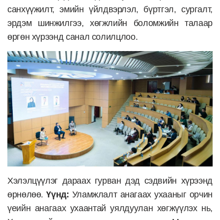
санхүүжилт, эмийн үйлдвэрлэл, бүртгэл, сургалт,
эрдэм шинжилгээ, хөгжлийн боломжийн талаар
өргөн хүрээнд санал солилцлоо.
Хэлэлцүүлэг дараах гурван дэд сэдвийн хүрээнд
өрнөлөө.
Үүнд:
Уламжлалт анагаах ухааныг орчин
үеийн анагаах ухаантай уялдуулан хөгжүүлэх нь,