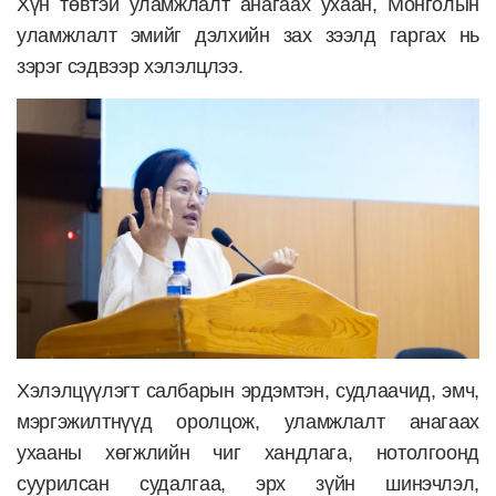
Хүн төвтэй уламжлалт анагаах ухаан, Монголын
уламжлалт эмийг дэлхийн зах зээлд гаргах нь
зэрэг сэдвээр хэлэлцлээ.
Хэлэлцүүлэгт салбарын эрдэмтэн, судлаачид, эмч,
мэргэжилтнүүд оролцож, уламжлалт анагаах
ухааны хөгжлийн чиг хандлага, нотолгоонд
суурилсан судалгаа, эрх зүйн шинэчлэл,