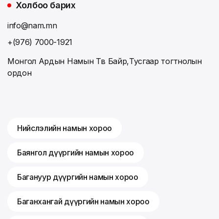
Холбоо барих
info@nam.mn
+(976) 7000-1921
Монгол Ардын Намын Төв Байр,Тусгаар тогтнолын
ордон
Нийслэлийн намын хороо
Баянгол дүүргийн намын хороо
Багануур дүүргийн намын хороо
Баганхангай дүүргийн намын хороо