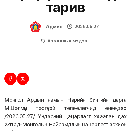
тарив
Админ
2026.05.27
Үйл явдлын мэдээ
Монгол Ардын намын Нарийн бичгийн дарга
М.Цэлмүүн тэргүүтэй төлөөлөгчид өнөөдөр
/2026.05.27/ Үндэсний цэцэрлэгт хүрээлэн дэх
Хятад-Монголын Найрамдлын цэцэрлэгт зохион