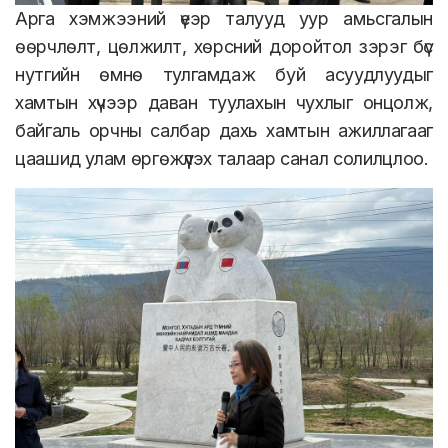
Арга хэмжээний үеэр талууд уур амьсгалын
өөрчлөлт, цөлжилт, хөрсний доройтол зэрэг бүс
нутгийн өмнө тулгамдаж буй асуудлуудыг
хамтын хүчээр даван туулахын чухлыг онцолж,
байгаль орчны салбар дахь хамтын ажиллагааг
цаашид улам өргөжүүлэх талаар санал солилцлоо.