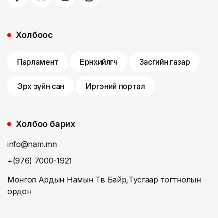
Холбоос
Парламент
Ерөнхийлөгч
Засгийн газар
Эрх зүйн сан
Иргэний портал
Холбоо барих
info@nam.mn
+(976) 7000-1921
Монгол Ардын Намын Төв Байр,Тусгаар тогтнолын
ордон