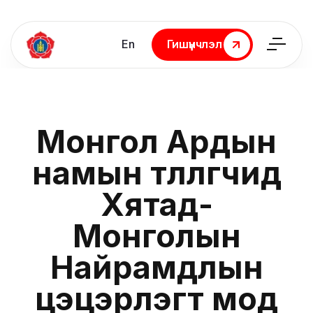
En
Гишүүнчлэл
Гишүүнчлэл
Монгол Ардын
намын төлөөлөгчид
Хятад-
Монголын
Найрамдлын
цэцэрлэгт мод