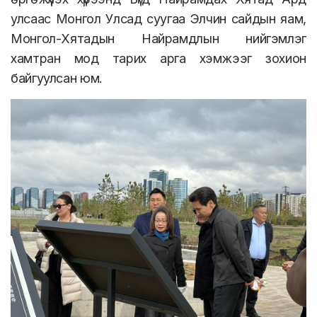
улсаас Монгол Улсад суугаа Элчин сайдын яам,
Монгол-Хятадын Найрамдлын нийгэмлэг
хамтран мод тарих арга хэмжээг зохион
байгуулсан юм.