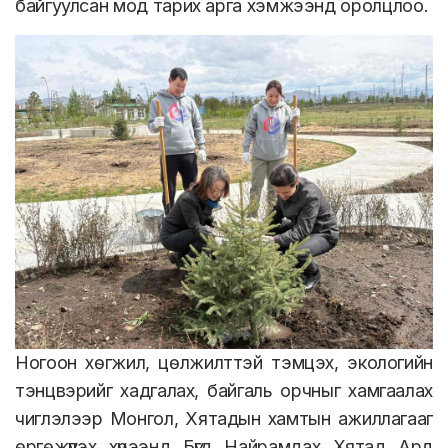
байгуулсан мод тарих арга хэмжээнд оролцлоо.
Ногоон хөгжил, цөлжилттэй тэмцэх, экологийн
тэнцвэрийг хадгалах, байгаль орчныг хамгаалах
чиглэлээр Монгол, Хятадын хамтын ажиллагааг
өргөжүүлэх хүрээнд Бүгд Найрамдах Хятад Ард