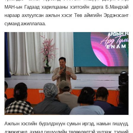
МАН-ын Гадаад харилцааны хэлтсийн дарга Б.Мандхай
нараар ахлуулсан ажлын хэсэг Төв аймгийн Эрдэнэсант
суманд ажиллалаа.
Ажлын хэсгийн бүрэлдэхүүн сумын иргэд, намын гишүүд,
дэмжигчид, ахмад гишүүдийн төлөөлөлтэй уулзаж, тэдний