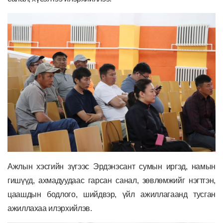
Ажлын хэсгийн зүгээс Эрдэнэсант сумын иргэд, намын
гишүүд, ахмадуудаас гарсан санал, зөвлөмжийг нэгтгэн,
цаашдын бодлого, шийдвэр, үйл ажиллагаанд тусган
ажиллахаа илэрхийлэв.