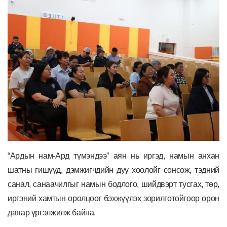
“Ардын нам-Ард түмэндээ” аян нь иргэд, намын анхан
шатны гишүүд, дэмжигчдийн дуу хоолойг сонсож, тэдний
санал, санаачилгыг намын бодлого, шийдвэрт тусгах, төр,
иргэний хамтын оролцоог бэхжүүлэх зорилготойгоор орон
даяар үргэлжилж байна.