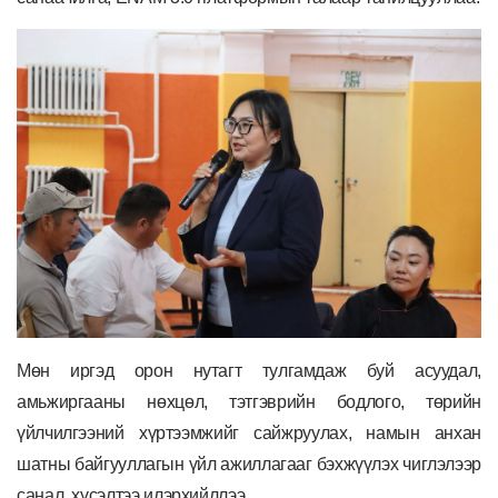
Мөн иргэд орон нутагт тулгамдаж буй асуудал,
амьжиргааны нөхцөл, тэтгэврийн бодлого, төрийн
үйлчилгээний хүртээмжийг сайжруулах, намын анхан
шатны байгууллагын үйл ажиллагааг бэхжүүлэх чиглэлээр
санал, хүсэлтээ илэрхийллээ.