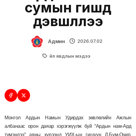
сумын гишүүд
дэвшүүллээ
Админ
2026.07.02
Үйл явдлын мэдээ
Монгол Ардын Намын Удирдах зөвлөлийн Ажлын
албанаас орон даяар хэрэгжүүлж буй “Ардын нам-Ард
түмэндээ” аяны хүрээнд УИХ-ын гишүүн Д.Бум-Очир,