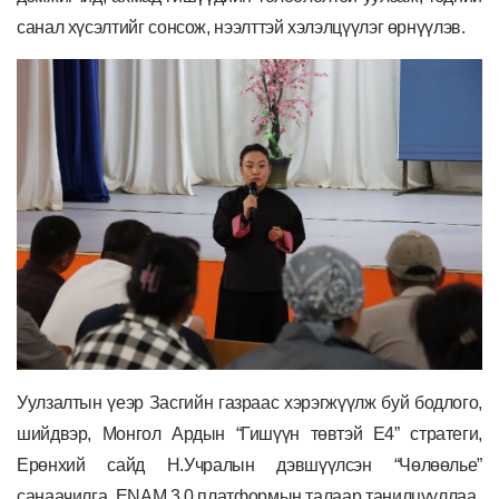
санал хүсэлтийг сонсож, нээлттэй хэлэлцүүлэг өрнүүлэв.
Уулзалтын үеэр Засгийн газраас хэрэгжүүлж буй бодлого,
шийдвэр, Монгол Ардын “Гишүүн төвтэй Е4” стратеги,
Ерөнхий сайд Н.Учралын дэвшүүлсэн “Чөлөөлье”
санаачилга, ENAM 3.0 платформын талаар танилцууллаа.