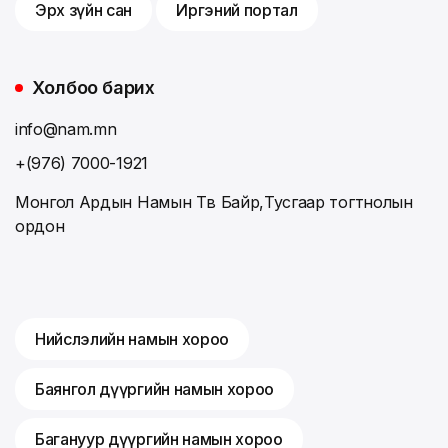
Эрх зүйн сан
Иргэний портал
Холбоо барих
info@nam.mn
+(976) 7000-1921
Монгол Ардын Намын Төв Байр,Тусгаар тогтнолын
ордон
Нийслэлийн намын хороо
Баянгол дүүргийн намын хороо
Багануур дүүргийн намын хороо