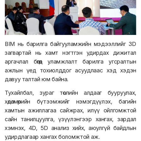
BIM нь барилга байгууламжийн мэдээллийг 3D
загвартай нь хамт нэгтгэн удирдах дижитал
аргачлал бөгөөд уламжлалт барилга угсралтын
ажлын үед тохиолддог асуудлаас хэд хэдэн
давуу талтай юм байна.
Тухайлбал, зураг төслийн алдааг бууруулах,
хөдөлмөрийн бүтээмжийг нэмэгдүүлэх, багийн
хамтын ажиллагаа сайжрах, илүү ойлгомжтой
сайн танилцуулга, үзүүлэнгээр хангах, зардал
хэмнэх, 4D, 5D анализ хийх, аюулгүй байдлын
удирдлагаар хангах боломжтой аж.