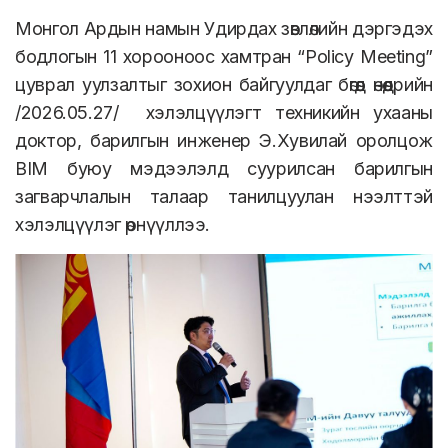
Монгол Ардын намын Удирдах зөвлөлийн дэргэдэх
бодлогын 11 хорооноос хамтран “Policy Meeting”
цуврал уулзалтыг зохион байгуулдаг бөгөөд өнөөдрийн
/2026.05.27/ хэлэлцүүлэгт техникийн ухааны
доктор, барилгын инженер Э.Хувилай оролцож
BIM буюу мэдээлэлд суурилсан барилгын
загварчлалын талаар танилцуулан нээлттэй
хэлэлцүүлэг өрнүүллээ.