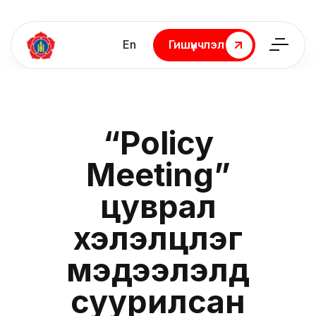
En
Гишүүнчлэл
Гишүүнчлэл
“Policy
Meeting”
цуврал
хэлэлцүүлэг
мэдээлэлд
суурилсан