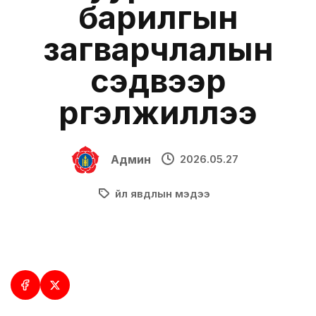
барилгын
загварчлалын
сэдвээр
үргэлжиллээ
Админ
2026.05.27
Үйл явдлын мэдээ