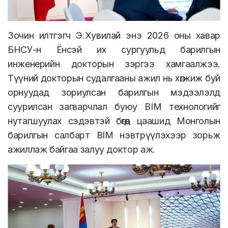
Зочин илтгэгч Э.Хувилай энэ 2026 оны хавар
БНСУ-н Ёнсэй их сургуульд барилгын
инженерийн докторын зэргээ хамгаалжээ.
Түүний докторын судалгааны ажил нь хөгжиж буй
орнуудад зориулсан барилгын мэдээлэлд
суурилсан загварчлал буюу BIM технологийг
нутагшуулах сэдэвтэй бөгөөд цаашид Монголын
барилгын салбарт BIM нэвтрүүлэхээр зорьж
ажиллаж байгаа залуу доктор аж.