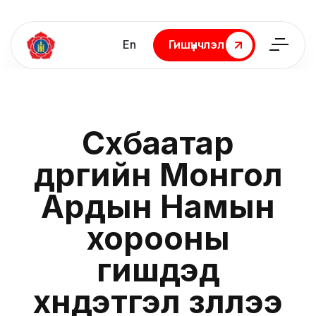
En
Гишүүнчлэл
Гишүүнчлэл
Сүхбаатар
дүүргийн Монгол
Ардын Намын
хорооны
гишүүдэд
хүндэтгэл үзүүллээ