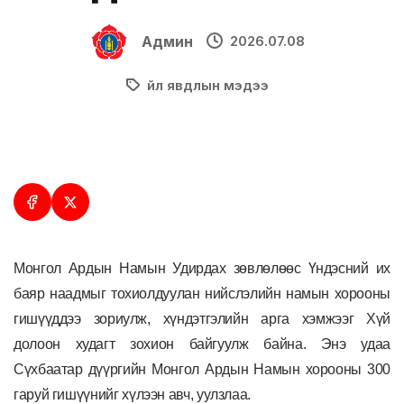
Админ
2026.07.08
Үйл явдлын мэдээ
Монгол Ардын Намын Удирдах зөвлөлөөс Үндэсний их
баяр наадмыг тохиолдуулан нийслэлийн намын хорооны
гишүүддээ зориулж, хүндэтгэлийн арга хэмжээг Хүй
долоон худагт зохион байгуулж байна. Энэ удаа
Сүхбаатар дүүргийн Монгол Ардын Намын хорооны 300
гаруй гишүүнийг хүлээн авч, уулзлаа.