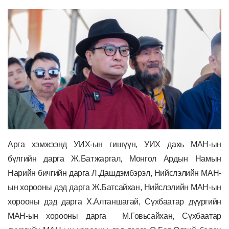
Арга хэмжээнд УИХ-ын гишүүн, УИХ дахь МАН-ын
бүлгийн дарга Ж.Батжаргал, Монгол Ардын Намын
Нарийн бичгийн дарга Л.Дашдэмбэрэл,
Нийслэлийн МАН-
ын хорооны дэд дарга Ж.Батсайхан, Нийслэлийн МАН-ын
хорооны дэд дарга Х.Алтаншагай, Сүхбаатар дүүргийн
МАН-ын хорооны дарга М.Говьсайхан,
С
үхбаатар