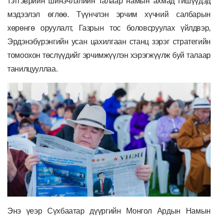
тэтгэврийн шинэчлэлийн талаар намын ахмад гишүүдэд
мэдээлэл өглөө. Түүнчлэн эрчим хүчний салбарын
хөрөнгө оруулалт, Газрын тос боловсруулах үйлдвэр,
Эрдэнэбүрэнгийн усан цахилгаан станц зэрэг стратегийн
томоохон төслүүдийг эрчимжүүлэн хэрэгжүүлж буй талаар
танилцууллаа.
Энэ үеэр Сүхбаатар дүүргийн Монгол Ардын Намын