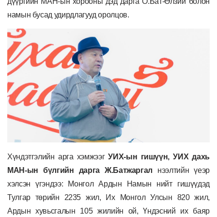
дүүргийн МАН-ын хорооны дэд дарга О.Бат-Өлзий
болон
намын бусад удирдлагууд оролцов.
Хүндэтгэлийн арга хэмжээг
УИХ-ын гишүүн,
УИХ дахь
МАН-ын бүлгийн дарга Ж.Батжаргал
нээлтийн үеэр
хэлсэн үгэндээ: Монгол Ардын Намын нийт гишүүдэд
Тулгар төрийн 2235 жил, Их Монгол Улсын 820 жил,
Ардын хувьсгалын 105 жилийн ой, Үндэсний их баяр