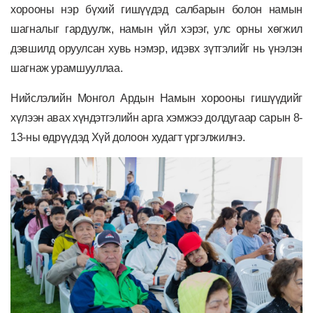
хорооны нэр бүхий гишүүдэд салбарын болон намын
шагналыг гардуулж, намын үйл хэрэг, улс орны хөгжил
дэвшилд оруулсан хувь нэмэр, идэвх зүтгэлийг нь үнэлэн
шагнаж урамшууллаа.
Нийслэлийн Монгол Ардын Намын хорооны гишүүдийг
хүлээн авах хүндэтгэлийн арга хэмжээ долдугаар сарын 8-
13-ны өдрүүдэд Хүй долоон худагт үргэлжилнэ.