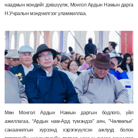
наадмын мэндийг дэвшүүлж, Монгол Ардын Намын дарга
Н.Учралын мэндчилгээг уламжиллаа.
Мөн Монгол Ардын Намын даргын бодлого, үйл
ажиллагаа, “Ардын нам-Ард түмэндээ” аян, "Чөлөөлье"
санаачилгын хүрээнд хэрэгжүүлсэн ажлууд болон