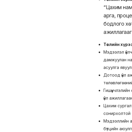
“Цахим нам 
арга, проц
бодлого хөт
ажиллагааг
Төслийн хүр
Мэдээлэл үйлч
дамжуулан нам
асуулга явуул
Дотоод үйл а
төлөвлөгөөний
Гишүүнчлэлийн
үйл ажиллага
Цахим сургал
сонирхолтой 
Мэдээллийн а
бүтцийн аюулг