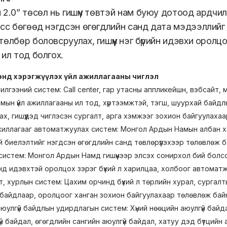
2.0” төсөл нь гишүүн төвтэй нам буюу дотоод ардчил
есс бөгөөд нэгдсэн өгөгдлийн санд дата мэдээллийг н
өлбөр боловсруулах, гишүүн нэг бүрийн идэвхи оролцоо
 ил тод болгох.
ээнд хэрэгжүүлэх үйл ажиллагааны чиглэл
илгээний систем: Call center, гар утасны аппликейшн, вэбсайт,
ын үйл ажиллагааны ил тод, хүртээмжтэй, тэгш, шуурхай байдлы
ах, гишүүдэд чиглэсэн сургалт, арга хэмжээг зохион байгуулаха
жиллагааг автоматжуулах систем: Монгол Ардын Намын албан хэр
 биелэлтийг нэгдсэн өгөгдлийн санд төвлөрүүлэхээр төлөвлөж б
 систем: Монгол Ардын Намд гишүүнээр элсэх сонирхол бий болсо
анд идэвхтэй оролцох зэрэг бүхий л харилцаа, холбоог автомат
т, хурлын систем: Цахим орчинд бүхий л төрлийн хурал, сургал
байдлаар, оролцоог ханган зохион байгуулахаар төлөвлөж бай
юулгүй байдлын удирдлагын систем: Хүний нөөцийн аюулгүй байд
үй байдал, өгөгдлийн сангийн аюулгүй байдал, хатуу дэд бүтций