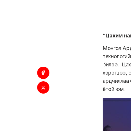
“Цахим нам
Монгол Ард
технологий
билээ. Цах
хэрэгцээ, 
ардчиллаа 
ётой юм.