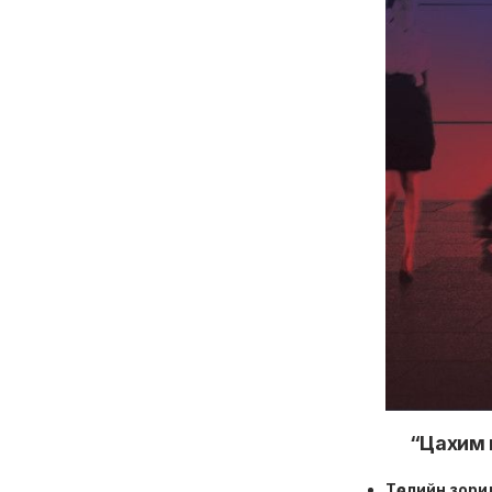
“Цахим на
Төслийн зори