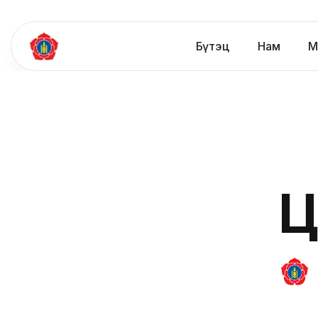
Бүтэц
Нам
М
Ц