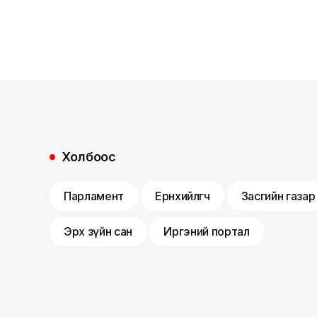
Холбоос
Парламент
Ерөнхийлөгч
Засгийн газар
Эрх зүйн сан
Иргэний портал