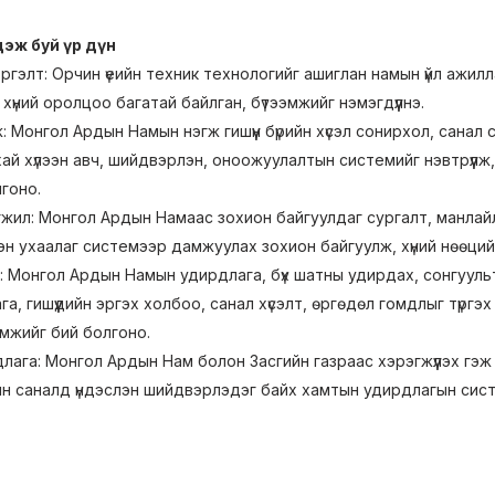
гдэж буй үр дүн
ргэлт: Орчин үеийн техник технологийг ашиглан намын үйл ажилла
хүний оролцоо багатай байлган, бүтээмжийг нэмэгдүүлнэ.
: Монгол Ардын Намын нэгж гишүүн бүрийн хүсэл сонирхол, санал 
й хүлээн авч, шийдвэрлэн, оноожуулалтын системийг нэвтрүүлж,
гоно.
өгжил: Монгол Ардын Намаас зохион байгуулдаг сургалт, манлай
эн ухаалаг системээр дамжуулах зохион байгуулж, хүний нөөций
: Монгол Ардын Намын удирдлага, бүх шатны удирдах, сонгууль
га, гишүүдийн эргэх холбоо, санал хүсэлт, өргөдөл гомдлыг түр
мжийг бий болгоно.
ага: Монгол Ардын Нам болон Засгийн газраас хэрэгжүүлэх гэж 
йн саналд үндэслэн шийдвэрлэдэг байх хамтын удирдлагын систе