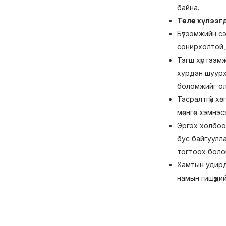
байна.
Төслөөс хүлээ
Бүтээмжийн сэ
сонирхолтой, 
Тэгш хүртээмж
хурдан шуурха
боломжийг ол
Тасралтгүй х
мөнгө хэмнэс
Эргэх холбоо
бус байгуулла
тогтоох боло
Хамтын удирдл
намын гишүүди