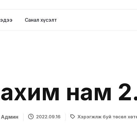
эдээ
Санал хүсэлт
ахим нам 2
Админ
2022.09.16
Хэрэгжүүлж буй төсөл хөтө