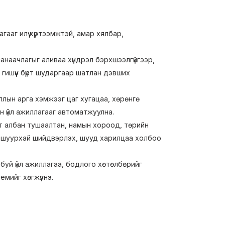
гааг илүү хүртээмжтэй, амар хялбар,
санаачлагыг аливаа хүндрэл бэрхшээлгүйгээр,
 гишүүн бүрт шударгаар шатлан дэвших
ллын арга хэмжээг цаг хугацаа, хөрөнгө
н үйл ажиллагааг автоматжуулна.
т албан тушаалтан, намын хороод, төрийн
гэх шуурхай шийдвэрлэх, шууд харилцаа холбоо
буй үйл ажиллагаа, бодлого хөтөлбөрийг
мийг хөгжүүлнэ.