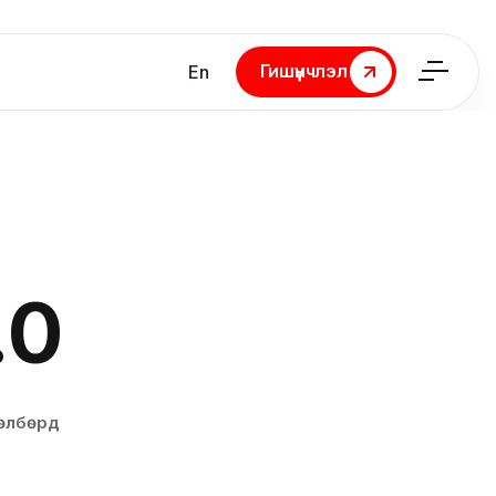
Гишүүнчлэл
En
Гишүүнчлэл
.0
лбөрүүд