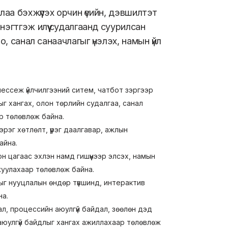
лаа бэхжүүлэх орчин үеийн, дэвшилтэт
эгтгэж илүү судалгаанд суурилсан
, санал санаачлагыг үнэлэх, намын үйл
 мессеж үйлчилгээний ситем, чатбот зэргээр
г хангах, олон төрлийн судалгаа, санал
ар төлөвлөж байна.
эг хөтлөлт, үүрэг даалгавар, ажлын
айна.
н цагаас эхлэн намд гишүүнээр элсэх, намын
жуулахаар төлөвлөж байна.
тыг нууцлалын өндөр түвшинд, интерактив
на.
ал, процессийн аюулгүй байдал, зөөлөн дэд
н аюулгүй байдлыг хангах ажиллахаар төлөвлөж