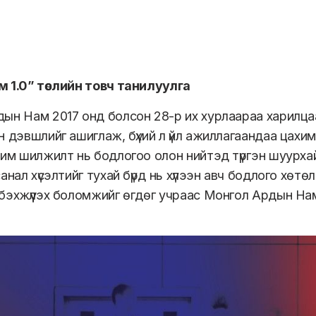
 1.0” төслийн товч танилуулга
ын Нам 2017 онд болсон 28-р их хурлаараа харилца
н дэвшлийг ашиглаж, бүхий л үйл ажиллагаандаа цахим
им шилжилт нь бодлогоо олон нийтэд түргэн шуурхай,
санал хүсэлтийг тухай бүрд нь хүлээн авч бодлого хө
бэхжүүлэх боломжийг өгдөг учраас Монгол Ардын Нам