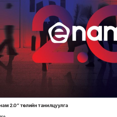
м 2.0” төслийн танилцуулга
лго