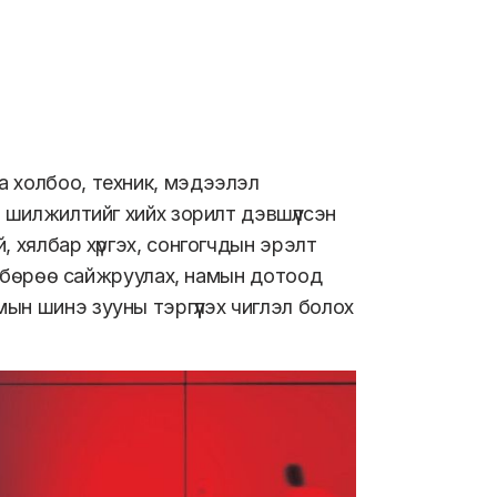
а холбоо, техник, мэдээлэл
 шилжилтийг хийх зорилт дэвшүүлсэн
 хялбар хүргэх, сонгогчдын эрэлт
төлбөрөө сайжруулах, намын дотоод
ын шинэ зууны тэргүүлэх чиглэл болох