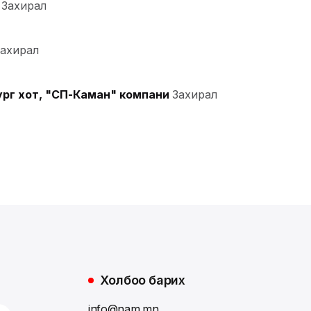
Захирал
Захирал
ург хот, "СП-Каман" компани
Захирал
Холбоо барих
info@nam.mn