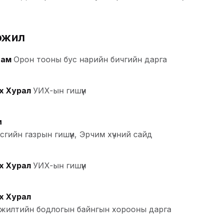
эжил
Нам
Орон тооны бус нарийн бичгийн дарга
х Хурал
УИХ-ын гишүүн
м
гийн газрын гишүүн, Эрчим хүчний сайд
х Хурал
УИХ-ын гишүүн
х Хурал
жилтийн бодлогын байнгын хорооны дарга