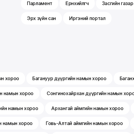
Парламент
Ерөнхийлөгч
Засгийн газар
Эрх зүйн сан
Иргэний портал
ын хороо
Багануур дүүргийн намын хороо
Баган
йн намын хороо
Сонгинохайрхан дүүргийн намын хор
ийн намын хороо
Архангай аймгийн намын хороо
н намын хороо
Говь-Алтай аймгийн намын хороо