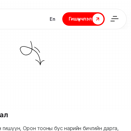
Гишүүнчлэл
En
Гишүүнчлэл
ал
йн гишүүн, Орон тооны бус нарийн бичгийн дарга,