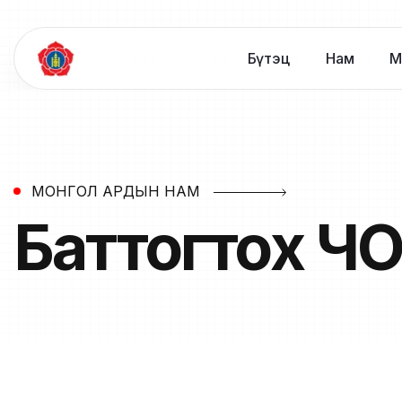
Бүтэц
Нам
М
МОНГОЛ АРДЫН НАМ
Баттогтох
ЧО