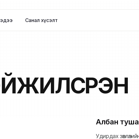
эдээ
Санал хүсэлт
ЙЖИЛСҮРЭН
Албан туша
Удирдах зөвлөли