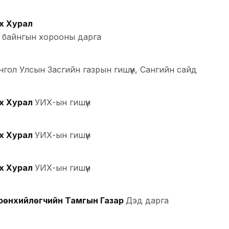
х Хурал
 байнгын хорооны дарга
гол Улсын Засгийн газрын гишүүн, Сангийн сайд
х Хурал
УИХ-ын гишүүн
х Хурал
УИХ-ын гишүүн
х Хурал
УИХ-ын гишүүн
рөнхийлөгчийн Тамгын Газар
Дэд дарга