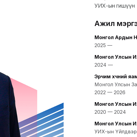
УИХ-ын гишүүн
Ажил мэрг
Монгол Ардын 
2025
—
Монгол Улсын И
2024
—
Эрчим хүчний яа
Монгол Улсын Зас
2022
—
2026
Монгол Улсын И
2020
—
2024
Монгол Улсын И
УИХ-ын Үйлдвэр