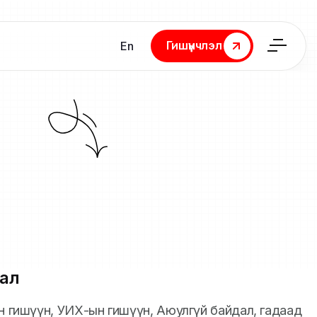
Гишүүнчлэл
En
Гишүүнчлэл
ал
йн гишүүн, УИХ-ын гишүүн, Аюулгүй байдал, гадаад