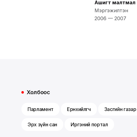
Ашигт малтмал 
Мэргэжилтэн
2006
—
2007
Холбоос
Парламент
Ерөнхийлөгч
Засгийн газар
Эрх зүйн сан
Иргэний портал