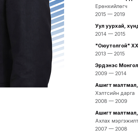
Ерөнхийлөгч
2015
—
2019
Уул уурхай, хү
2014
—
2015
"Оюутолгой" Х
2013
—
2015
Эрдэнэс Монго
2009
—
2014
Ашигт малтмал,
Хэлтсийн дарга
2008
—
2009
Ашигт малтмал,
Ахлах мэргэжил
2007
—
2008