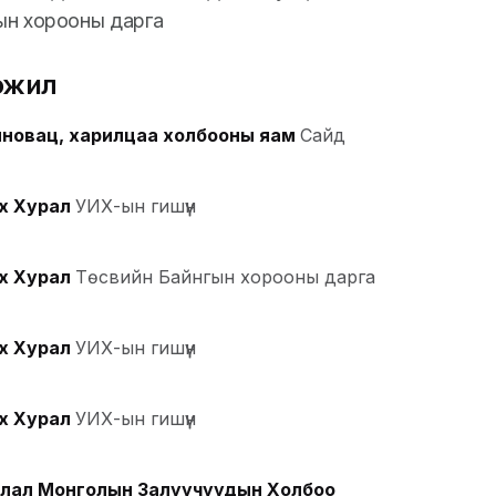
ын хорооны дарга
эжил
нновац, харилцаа холбооны яам
Сайд
х Хурал
УИХ-ын гишүүн
х Хурал
Төсвийн Байнгын хорооны дарга
х Хурал
УИХ-ын гишүүн
х Хурал
УИХ-ын гишүүн
лал Монголын Залуучуудын Холбоо