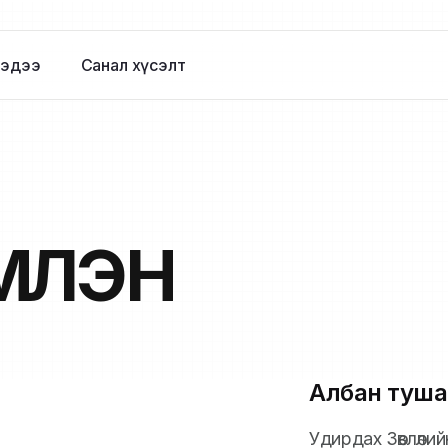
эдээ
Санал хүсэлт
ҮҮЛЭН
Албан туша
Удирдах Зөвлөли