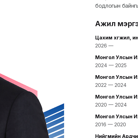
бодлогын байнг
Ажил мэрг
Цахим хөгжил, и
2026
—
Монгол Улсын И
2024
—
2025
Монгол Улсын И
2022
—
2024
Монгол Улсын И
2020
—
2024
Монгол Улсын И
2016
—
2020
Нийгмийн Ардчи