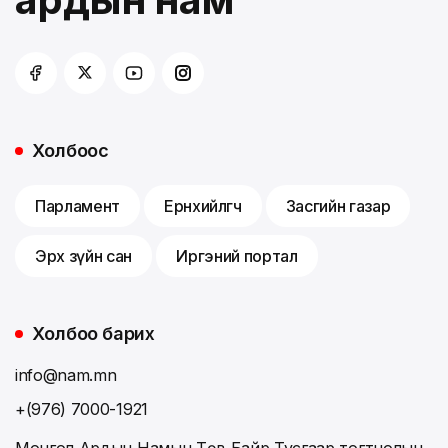
Холбоос
Парламент
Ерөнхийлөгч
Засгийн газар
Эрх зүйн сан
Иргэний портал
Холбоо барих
info@nam.mn
+(976) 7000-1921
Монгол Ардын Намын Төв Байр,Тусгаар тогтнолын