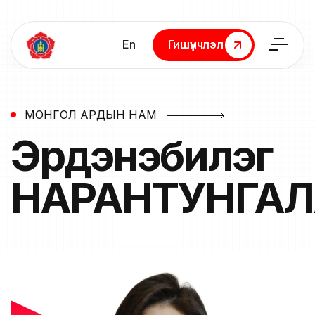
En
Гишүүнчлэл
Гишүүнчлэл
МОНГОЛ АРДЫН НАМ
Эрдэнэбилэг
НАРАНТУНГАЛ