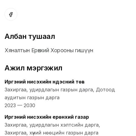
Албан тушаал
Хяналтын Ерөнхий Хорооны гишүүн
Ажил мэргэжил
Иргэний нисэхийн Үндэсний төв
Захиргаа, удирдлагын газрын дарга, Дотоод
аудитын газрын дарга
2023
—
2030
Иргэний нисэхийн ерөнхий газар
Захиргаа, удирдлагын хэлтсийн дарга,
Захиргаа, хүний нөөцийн газрын дарга