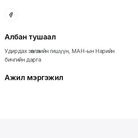
Албан тушаал
Удирдах зөвлөлийн гишүүн, МАН-ын Нарийн
бичгийн дарга
Ажил мэргэжил