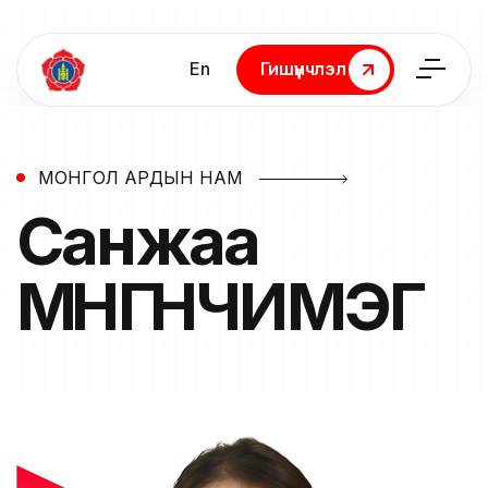
En
Гишүүнчлэл
Гишүүнчлэл
МОНГОЛ АРДЫН НАМ
Санжаа
МӨНГӨНЧИМЭГ