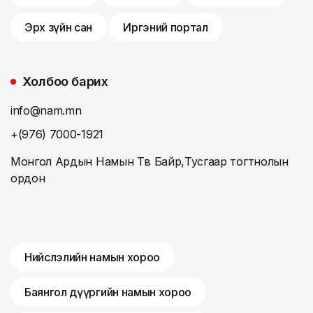
Эрх зүйн сан
Иргэний портал
Холбоо барих
info@nam.mn
+(976) 7000-1921
Монгол Ардын Намын Төв Байр,Тусгаар тогтнолын
ордон
Нийслэлийн намын хороо
Баянгол дүүргийн намын хороо