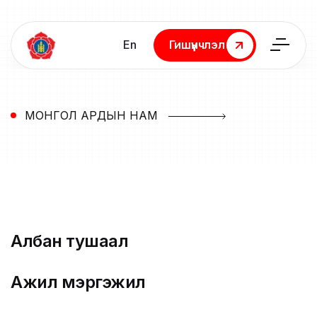
En
Гишүүнчлэл
Гишүүнчлэл
МОНГОЛ АРДЫН НАМ
Албан тушаал
Ажил мэргэжил