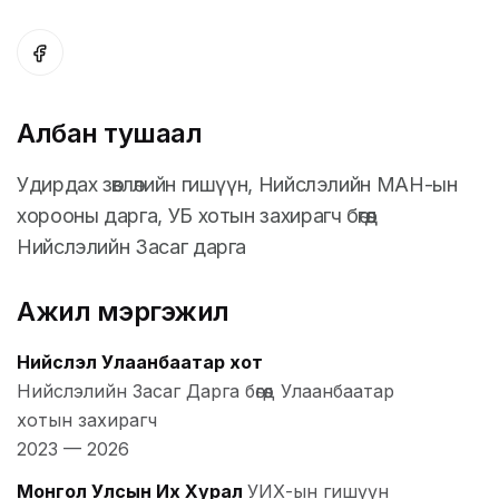
Албан тушаал
Удирдах зөвлөлийн гишүүн, Нийслэлийн МАН-ын
хорооны дарга, УБ хотын захирагч бөгөөд
Нийслэлийн Засаг дарга
Ажил мэргэжил
Нийслэл Улаанбаатар хот
Нийслэлийн Засаг Дарга бөгөөд Улаанбаатар
хотын захирагч
2023
—
2026
Монгол Улсын Их Хурал
УИХ-ын гишүүн