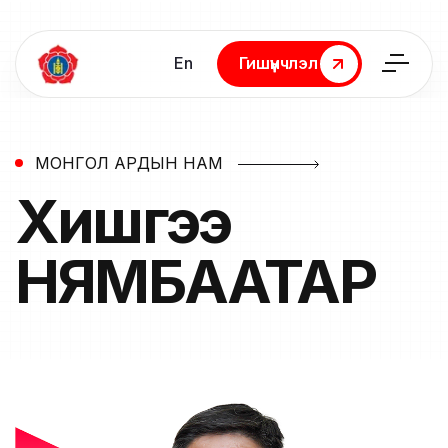
En
Гишүүнчлэл
Гишүүнчлэл
МОНГОЛ АРДЫН НАМ
Хишгээ
НЯМБААТАР