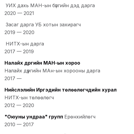
УИХ дахь МАН-ын бүлгийн дэд дарга
2020
—
2021
Засаг дарга УБ хотын захирагч
2019
—
2020
НИТХ-ын дарга
2017
—
2019
Налайх дүүргийн МАН-ын хороо
Налайх дүүргийн МАн-ын хорооны дарга
2017
—
Нийслэлийн Иргэдийн төлөөлөгчдийн хурал
НИТХ-ын төлөөлөгч
2012
—
2020
"Оюуны ундраа" групп
Ерөнхийлөгч
2010
—
2017