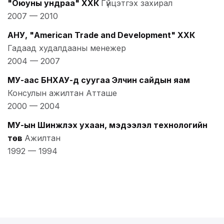
"Оюуны ундраа" ХХК
Гүйцэтгэх захирал
2007
—
2010
АНУ, "American Trade and Development" ХХК
Гадаад худалдааны менежер
2004
—
2007
МУ-аас БНХАУ-д суугаа Элчин сайдын яам
Консулын ажилтан Атташе
2000
—
2004
МУ-ын Шинжлэх ухаан, мэдээлэл технологийн
төв
Ажилтан
1992
—
1994