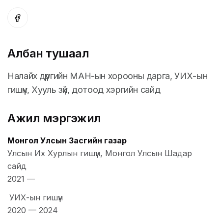
Албан тушаал
Налайх дүүргийн МАН-ын хорооны дарга, УИХ-ын
гишүүн, Хууль зүй, дотоод хэргийн сайд
Ажил мэргэжил
Монгол Улсын Засгийн газар
Улсын Их Хурлын гишүүн, Монгол Улсын Шадар
сайд
2021
—
УИХ-ын гишүүн
2020
—
2024