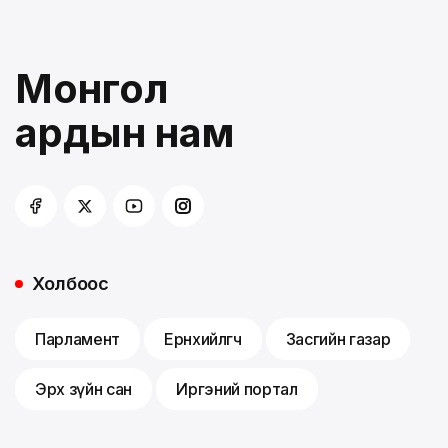
Монгол
ардын нам
Холбоос
Парламент
Ерөнхийлөгч
Засгийн газар
Эрх зүйн сан
Иргэний портал