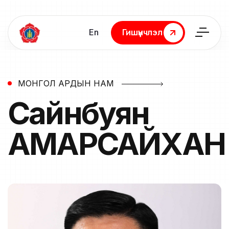
En
Гишүүнчлэл
Гишүүнчлэл
МОНГОЛ АРДЫН НАМ
Сайнбуян
АМАРСАЙХАН