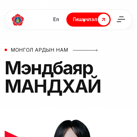
En
Гишүүнчлэл
Гишүүнчлэл
МОНГОЛ АРДЫН НАМ
Мэндбаяр
МАНДХАЙ