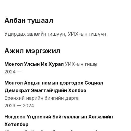
Албан тушаал
Удирдах зөвлөлийн гишүүн, УИХ-ын гишүүн
Ажил мэргэжил
Монгол Улсын Их Хурал
УИХ-ын гишүүн
2024
—
Монгол Ардын намын дэргэдэх Социал
Демократ Эмэгтэйчүүдийн Холбоо
Ерөнхий нарийн бичгийн дарга
2023
—
2024
Нэгдсэн Үндэсний Байгууллагын Хөгжлийн
Хөтөлбөр