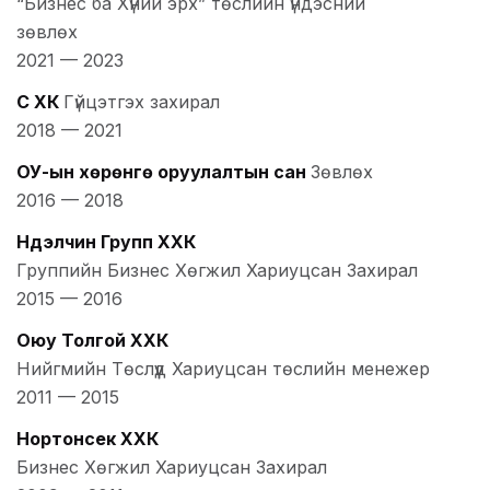
“Бизнес ба Хүний эрх” төслийн үндэсний
зөвлөх
2021
—
2023
Сүү ХК
Гүйцэтгэх захирал
2018
—
2021
ОУ-ын хөрөнгө оруулалтын сан
Зөвлөх
2016
—
2018
Нүүдэлчин Групп ХХК
Группийн Бизнес Хөгжил Хариуцсан Захирал
2015
—
2016
Оюу Толгой ХХК
Нийгмийн Төслүүд Хариуцсан төслийн менежер
2011
—
2015
Нортонсек ХХК
Бизнес Хөгжил Хариуцсан Захирал