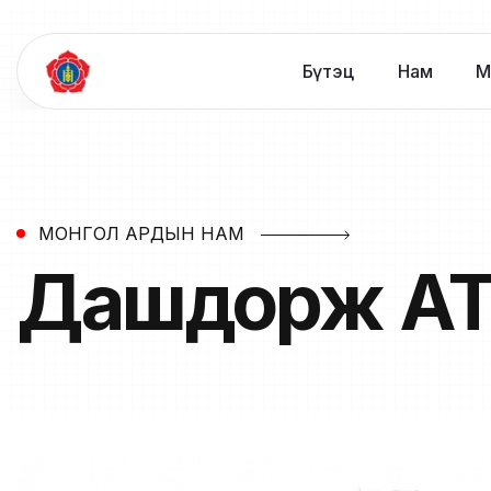
Бүтэц
Нам
М
МОНГОЛ АРДЫН НАМ
Дашдорж
А