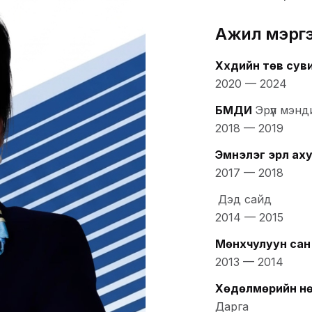
Ажил мэрг
Хүүхдийн төв сув
2020
—
2024
БМДИ
Эрүүл мэн
2018
—
2019
Эмнэлэг эрүүл ах
2017
—
2018
Дэд сайд
2014
—
2015
Мөнхчулуун сан
2013
—
2014
Хөдөлмөрийн нө
Дарга