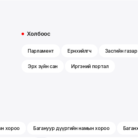
Холбоос
Парламент
Ерөнхийлөгч
Засгийн газар
Эрх зүйн сан
Иргэний портал
ын хороо
Багануур дүүргийн намын хороо
Баган