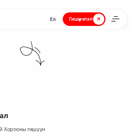
Гишүүнчлэл
En
Гишүүнчлэл
ал
ий Хорооны гишүүн