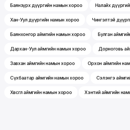
Баянзүрх дүүргийн намын хороо
Налайх дүүрги
Хан-Уул дүүргийн намын хороо
Чингэлтэй дүүрг
Баянхонгор аймгийн намын хороо
Булган аймгий
Дархан-Уул аймгийн намын хороо
Дорноговь ай
Завхан аймгийн намын хороо
Орхон аймгийн на
Сүхбаатар аймгийн намын хороо
Сэлэнгэ аймги
Хөвсгөл аймгийн намын хороо
Хэнтий аймгийн нам
©
2026
Монгол ардын нам