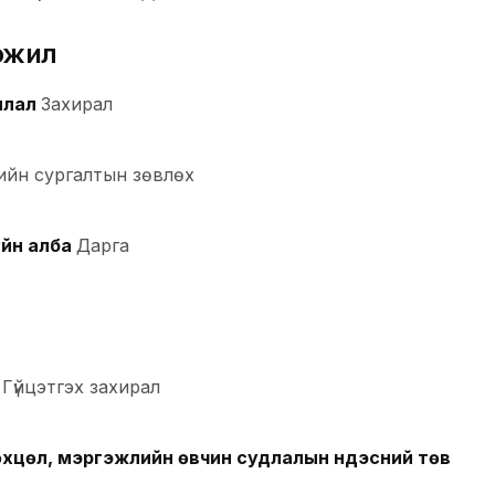
эжил
илал
Захирал
дийн сургалтын зөвлөх
уйн алба
Дарга
Гүйцэтгэх захирал
хцөл, мэргэжлийн өвчин судлалын үндэсний төв