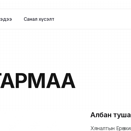
эдээ
Санал хүсэлт
ТАРМАА
Албан туша
Хяналтын Ерөнх