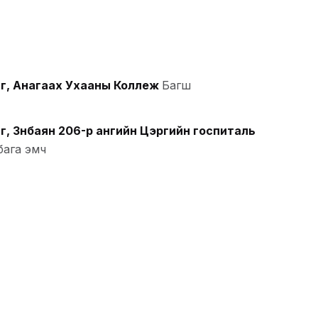
г, Анагаах Ухааны Коллеж
Багш
, Зүүнбаян 206-р ангийн Цэргийн госпиталь
бага эмч