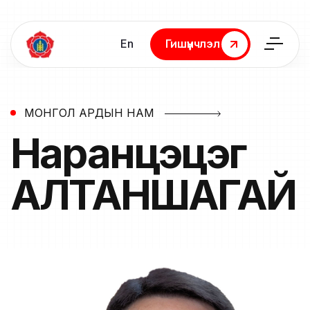
En
Гишүүнчлэл
Гишүүнчлэл
МОНГОЛ АРДЫН НАМ
Наранцэцэг
АЛТАНШАГАЙ