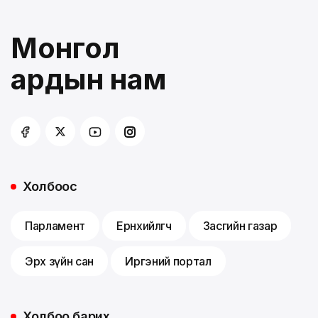
Монгол
ардын нам
Холбоос
Парламент
Ерөнхийлөгч
Засгийн газар
Эрх зүйн сан
Иргэний портал
Холбоо барих