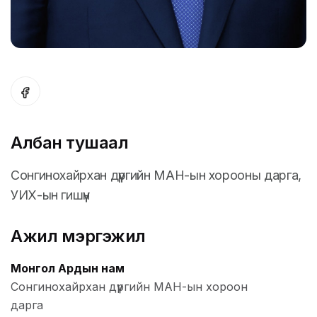
Албан тушаал
Сонгинохайрхан дүүргийн МАН-ын хорооны дарга,
УИХ-ын гишүүн
Ажил мэргэжил
Монгол Ардын нам
Сонгинохайрхан дүүргийн МАН-ын хороон
дарга