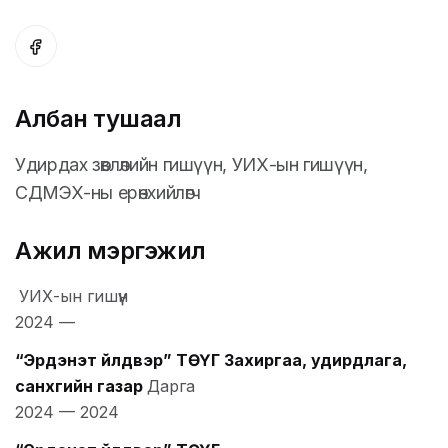
Албан тушаал
Удирдах зөвлөлийн гишүүн, УИХ-ын гишүүн,
СДМЭХ-ны ерөнхийлөгч
Ажил мэргэжил
УИХ-ын гишүүн
2024
—
“Эрдэнэт үйлдвэр” ТӨҮГ Захиргаа, удирдлага,
санхүүгийн газар
Дарга
2024
—
2024