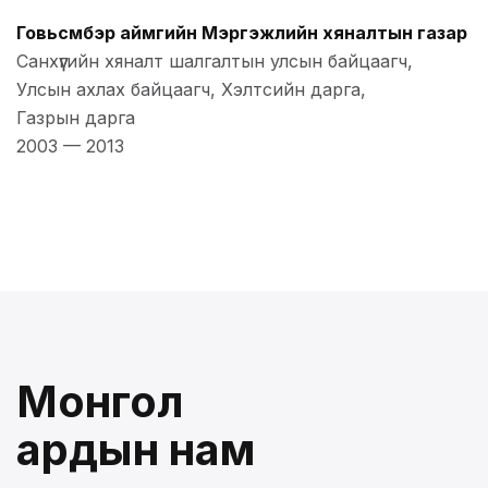
Говьсүмбэр аймгийн Мэргэжлийн хяналтын газар
Санхүүгийн хяналт шалгалтын улсын байцаагч,
Улсын ахлах байцаагч, Хэлтсийн дарга,
Газрын дарга
2003
—
2013
Монгол
ардын нам