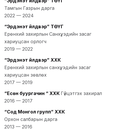
“Эрдэнэт үйлдвэр” ТӨҮГ
Тамгын Газрын дарга
2022
—
2024
“Эрдэнэт үйлдвэр” ТӨҮГ
Ерөнхий захирлын Санхүү, эдийн засаг
хариуцсан орлогч
2019
—
2022
“Эрдэнэт үйлдвэр” ХХК
Ерөнхий захирлын санхүү, эдийн засаг
хариуцсан зөвлөх
2017
—
2019
“Есөн буургачин “ ХХК
Гүйцэтгэх захирал
2016
—
2017
“Сод Монгол групп” ХХК
Орхон салбарын дарга
2013
—
2016