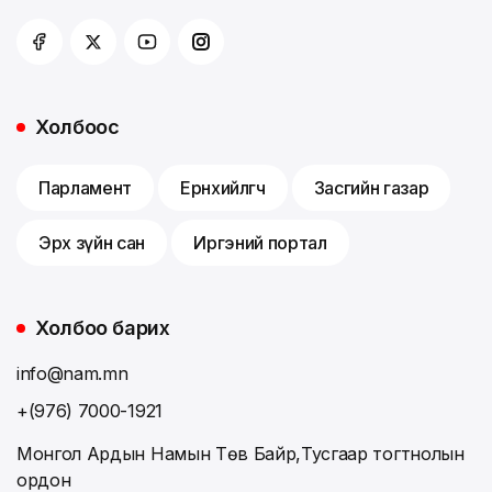
Холбоос
Парламент
Ерөнхийлөгч
Засгийн газар
Эрх зүйн сан
Иргэний портал
Холбоо барих
info@nam.mn
+(976) 7000-1921
Монгол Ардын Намын Төв Байр,Тусгаар тогтнолын
ордон