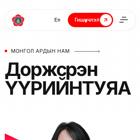
En
Гишүүнчлэл
Гишүүнчлэл
МОНГОЛ АРДЫН НАМ
Доржсүрэн
ҮҮРИЙНТУЯА