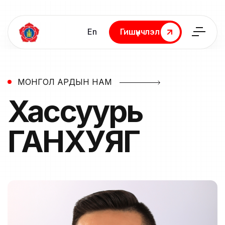
En
Гишүүнчлэл
Гишүүнчлэл
МОНГОЛ АРДЫН НАМ
Хассуурь
ГАНХУЯГ