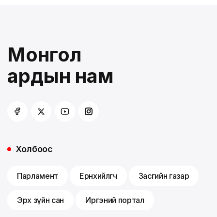
Монгол
ардын нам
Холбоос
Парламент
Ерөнхийлөгч
Засгийн газар
Эрх зүйн сан
Иргэний портал