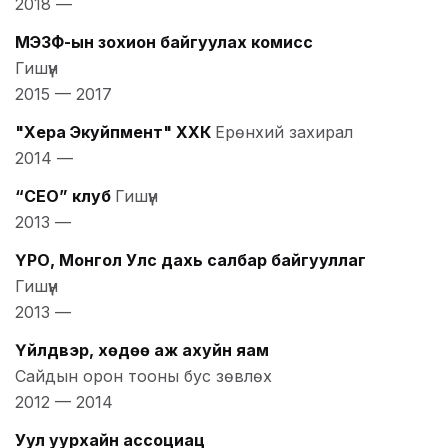
2018
—
МЭЗФ-ын зохион байгуулах комисс
Гишүүн
2015
—
2017
"Хера Экуйпмент" ХХК
Ерөнхий захирал
2014
—
“CEO” клуб
Гишүүн
2013
—
ҮРО, Монгол Улс дахь салбар байгууллаг
Гишүүн
2013
—
Үйлдвэр, хөдөө аж ахуйн яам
Сайдын орон тооны бус зөвлөх
2012
—
2014
Уул уурхайн ассоциац