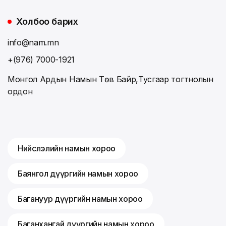
Холбоо барих
info@nam.mn
+(976) 7000-1921
Монгол Ардын Намын Төв Байр,Тусгаар тогтнолын
ордон
Нийслэлийн намын хороо
Баянгол дүүргийн намын хороо
Багануур дүүргийн намын хороо
Баганхангай дүүргийн намын хороо