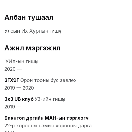
Албан тушаал
Улсын Их Хурлын гишүүн
Ажил мэргэжил
УИХ-ын гишүүн
2020
—
ЗГХЭГ
Орон тооны бус зөвлөх
2019
—
2020
ЗхЗ UB клуб
УЗ-ийн гишүүн
2019
—
Баянгол дүүргийн МАН-ын тэргүүлэгч
22-р хорооны намын хорооны дарга