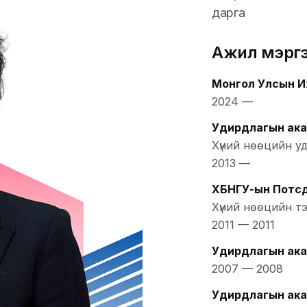
дарга
Ажил мэрг
Монгол Улсын И
2024
—
Удирдлагын ак
Хүний нөөцийн у
2013
—
ХБНГУ-ын Потсд
Хүний нөөцийн т
2011
—
2011
Удирдлагын академи
2007
—
2008
Удирдлагын ак