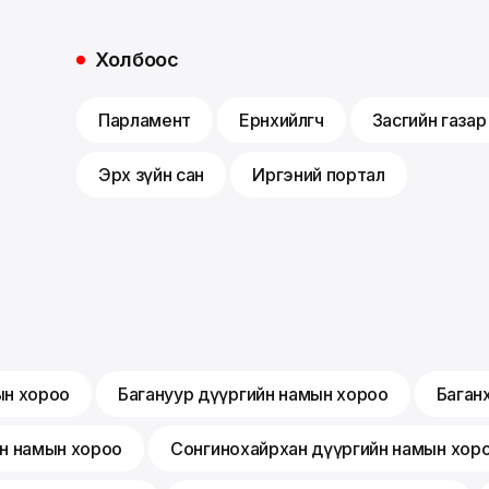
Холбоос
Парламент
Ерөнхийлөгч
Засгийн газар
Эрх зүйн сан
Иргэний портал
ын хороо
Багануур дүүргийн намын хороо
Баган
йн намын хороо
Сонгинохайрхан дүүргийн намын хор