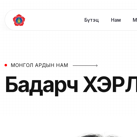
Бүтэц
Нам
М
МОНГОЛ АРДЫН НАМ
Бадарч
ХЭР