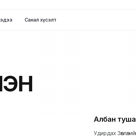
эдээ
Санал хүсэлт
ЛЭН
Албан туша
Удирдах Зөвлөли