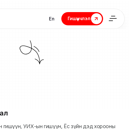
Гишүүнчлэл
En
Гишүүнчлэл
ал
йн гишүүн, УИХ-ын гишүүн, Ёс зүйн дэд хорооны