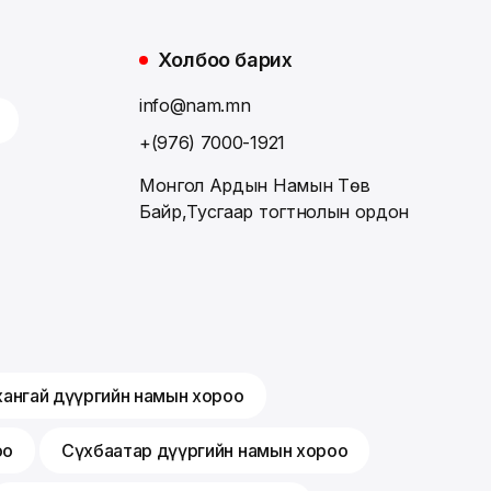
Холбоо барих
info@nam.mn
+(976) 7000-1921
Монгол Ардын Намын Төв
Байр,Тусгаар тогтнолын ордон
хангай дүүргийн намын хороо
оо
Сүхбаатар дүүргийн намын хороо