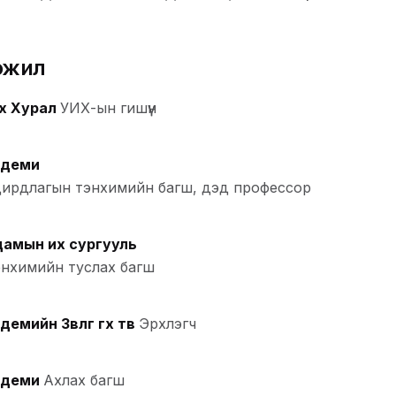
эжил
х Хурал
УИХ-ын гишүүн
адеми
дирдлагын тэнхимийн багш, дэд профессор
амын их сургууль
энхимийн туслах багш
йн Зөвөлгөө өгөх төв
Эрхлэгч
адеми
Ахлах багш