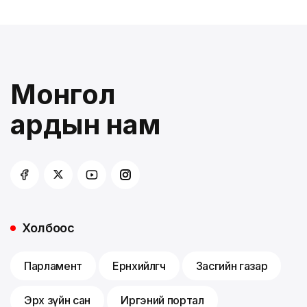
Монгол
ардын нам
Холбоос
Парламент
Ерөнхийлөгч
Засгийн газар
Эрх зүйн сан
Иргэний портал