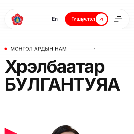
En
Гишүүнчлэл
Гишүүнчлэл
МОНГОЛ АРДЫН НАМ
Хүрэлбаатар
БУЛГАНТУЯА