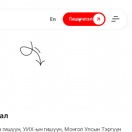
Гишүүнчлэл
En
Гишүүнчлэл
ал
йн гишүүн, УИХ-ын гишүүн, Монгол Улсын Тэргүүн