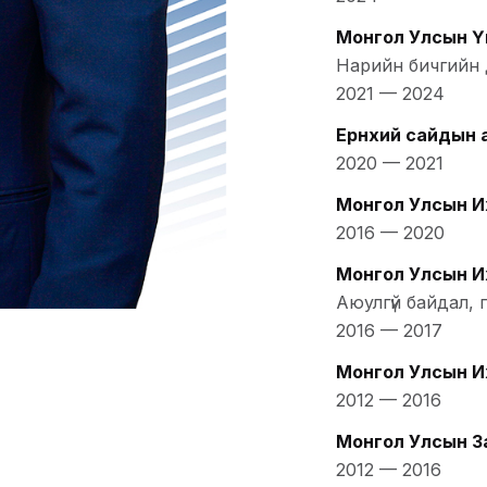
Монгол Улсын Үн
Нарийн бичгийн 
2021
—
2024
Ерөнхий сайдын
2020
—
2021
Монгол Улсын И
2016
—
2020
Монгол Улсын И
Аюулгүй байдал,
2016
—
2017
Монгол Улсын И
2012
—
2016
Монгол Улсын З
2012
—
2016