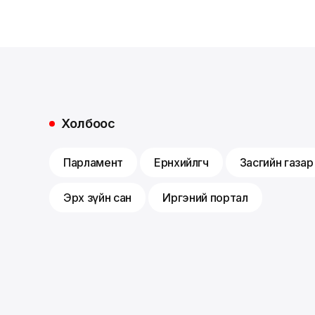
Холбоос
Парламент
Ерөнхийлөгч
Засгийн газар
Эрх зүйн сан
Иргэний портал