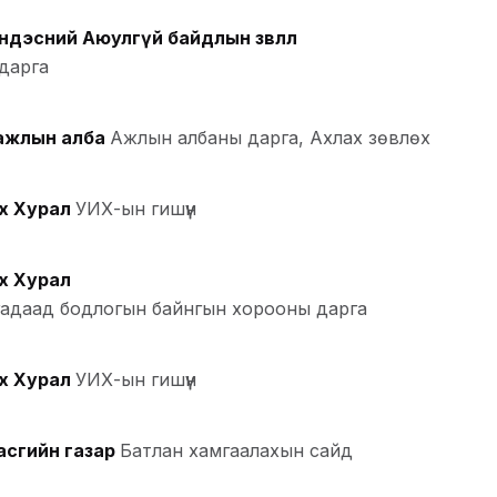
дэсний Аюулгүй байдлын зөвлөл
дарга
 ажлын алба
Ажлын албаны дарга, Ахлах зөвлөх
х Хурал
УИХ-ын гишүүн
х Хурал
 гадаад бодлогын байнгын хорооны дарга
х Хурал
УИХ-ын гишүүн
асгийн газар
Батлан хамгаалахын сайд