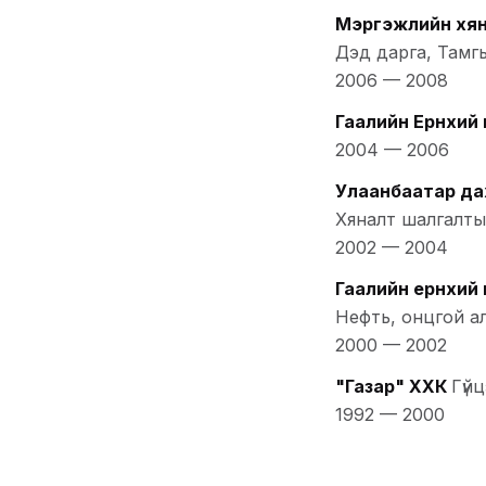
Мэргэжлийн хян
Дэд дарга, Тамг
2006
—
2008
Гаалийн Ерөнхий 
2004
—
2006
Улаанбаатар да
Хяналт шалгалты
2002
—
2004
Гаалийн ерөнхий 
Нефть, онцгой а
2000
—
2002
"Газар" ХХК
Гүй
1992
—
2000