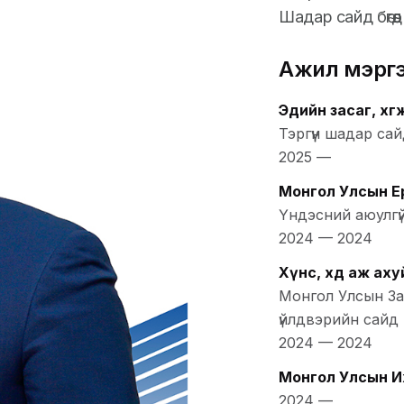
Шадар сайд бөгөө
Ажил мэрг
Эдийн засаг, хө
Тэргүүн шадар са
2025
—
Монгол Улсын Ер
Үндэсний аюулгү
2024
—
2024
Хүнс, хөдөө аж ах
Монгол Улсын Зас
үйлдвэрийн сайд
2024
—
2024
Монгол Улсын И
2024
—