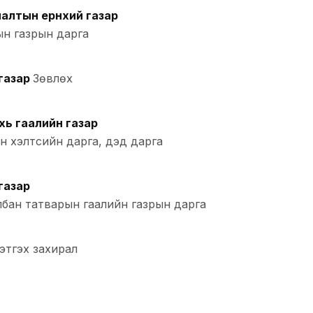
алтын ерөнхий газар
ын газрын дарга
газар
Зөвлөх
хь гаалийн газар
н хэлтсийн дарга, дэд дарга
газар
лбан татварын гаалийн газрын дарга
цэтгэх захирал