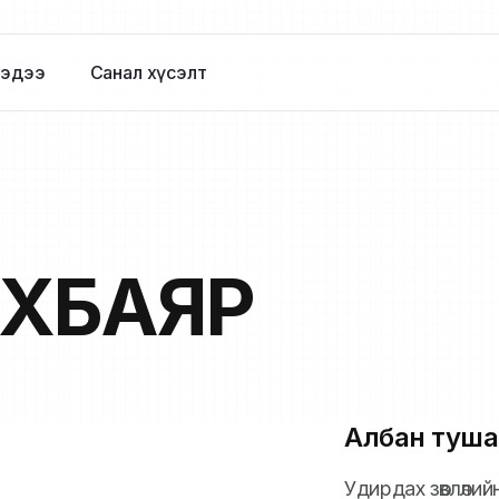
эдээ
Санал хүсэлт
ХБАЯР
Албан туша
Удирдах зөвлөли