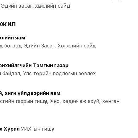
д Эдийн засаг, хөгжлийн сайд
эжил
гжлийн яам
йд бөгөөд Эдийн Засаг, Хөгжлийн сайд
өнхийлөгчийн Тамгын газар
й байдал, Улс төрийн бодлогын зөвлөх
уй, хөнгөн үйлдвэрийн яам
гийн газрын гишүүн, Хүнс, хөдөө аж ахуй, хөнгөн
х Хурал
УИХ-ын гишүүн