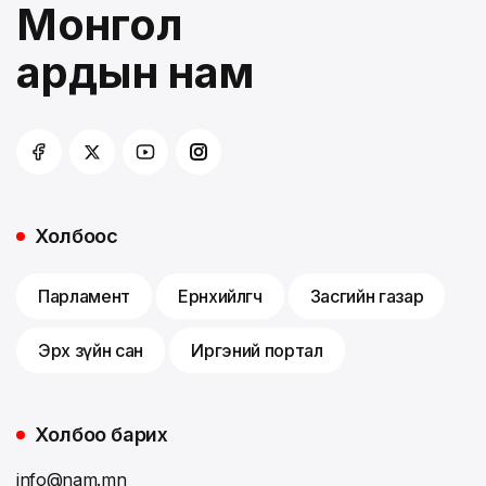
Монгол
ардын нам
Холбоос
Парламент
Ерөнхийлөгч
Засгийн газар
Эрх зүйн сан
Иргэний портал
Холбоо барих
info@nam.mn