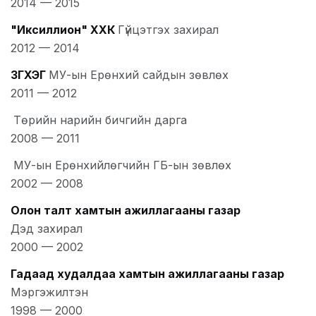
2014
—
2015
"Иксиллион" ХХК
Гүйцэтгэх захирал
2012
—
2014
ЗГХЭГ
МУ-ын Ерөнхий сайдын зөвлөх
2011
—
2012
Төрийн нарийн бичгийн дарга
2008
—
2011
МУ-ын Ерөнхийлөгчийн ГБ-ын зөвлөх
2002
—
2008
Олон талт хамтын ажиллагааны газар
Дэд захирал
2000
—
2002
Гадаад худалдаа хамтын ажиллагааны газар
Мэргэжилтэн
1998
—
2000