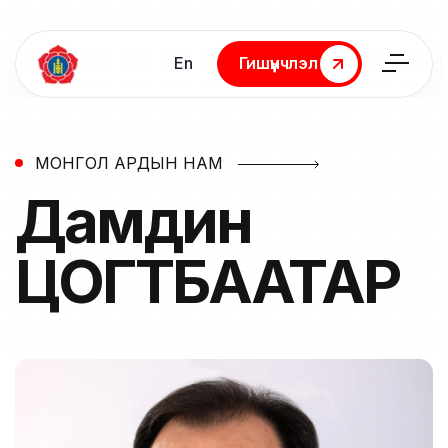
En
Гишүүнчлэл
Гишүүнчлэл
МОНГОЛ АРДЫН НАМ
Дамдин
ЦОГТБААТАР