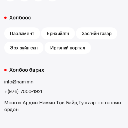
Холбоос
Парламент
Ерөнхийлөгч
Засгийн газар
Эрх зүйн сан
Иргэний портал
Холбоо барих
info@nam.mn
+(976) 7000-1921
Монгол Ардын Намын Төв Байр,Тусгаар тогтнолын
ордон