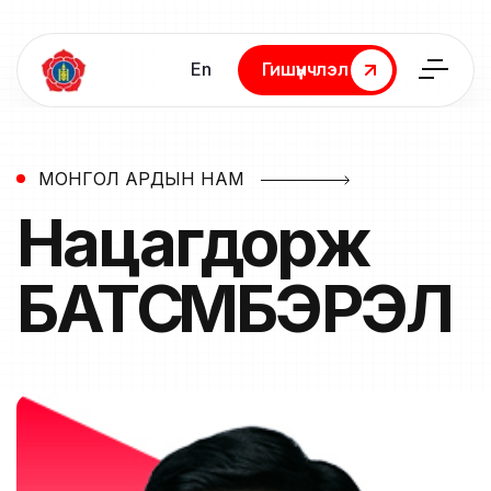
En
Гишүүнчлэл
Гишүүнчлэл
МОНГОЛ АРДЫН НАМ
Нацагдорж
БАТСҮМБЭРЭЛ