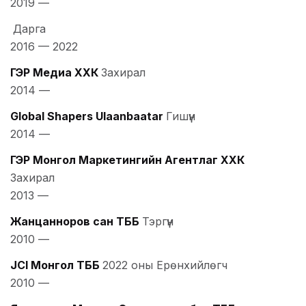
2019
—
Дарга
2016
—
2022
ГЭР Медиа ХХК
Захирал
2014
—
Global Shapers Ulaanbaatar
Гишүүн
2014
—
ГЭР Монгол Маркетингийн Агентлаг ХХК
Захирал
2013
—
Жанцанноров сан ТББ
Тэргүүн
2010
—
JCI Монгол ТББ
2022 оны Ерөнхийлөгч
2010
—