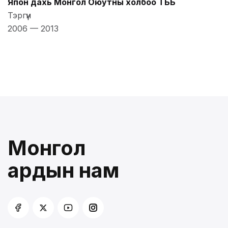
Япон дахь Монгол Оюутны холбоо ТББ
Тэргүүн
2006
—
2013
Монгол
ардын нам