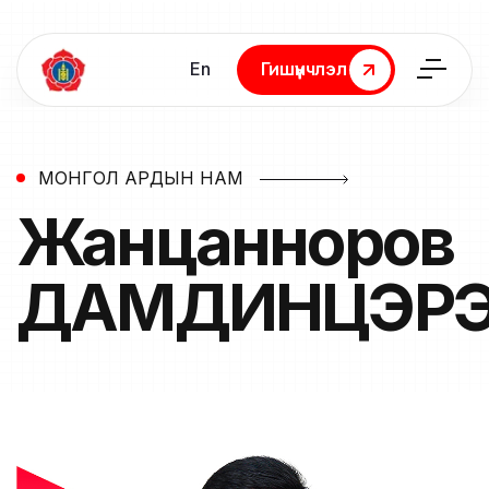
En
Гишүүнчлэл
Гишүүнчлэл
МОНГОЛ АРДЫН НАМ
Жанцанноров
ДАМДИНЦЭР