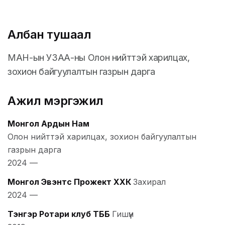
Албан тушаал
МАН-ын УЗАА-ны Олон нийттэй харилцах,
зохион байгуулалтын газрын дарга
Ажил мэргэжил
Монгол Ардын Нам
Олон нийттэй харилцах, зохион байгуулалтын
газрын дарга
2024
—
Монгол Эвэнтс Прожект ХХК
Захирал
2024
—
Тэнгэр Ротари клуб ТББ
Гишүүн