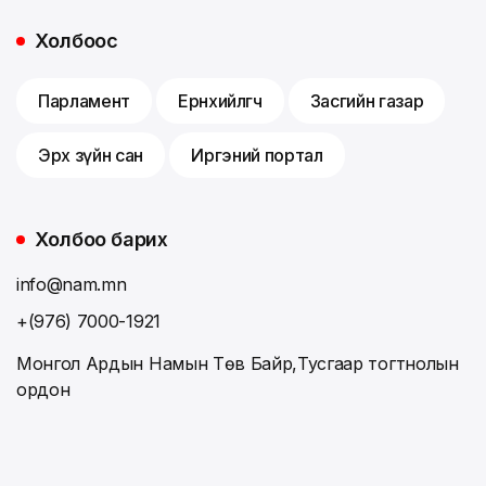
Холбоос
Парламент
Ерөнхийлөгч
Засгийн газар
Эрх зүйн сан
Иргэний портал
Холбоо барих
info@nam.mn
+(976) 7000-1921
Монгол Ардын Намын Төв Байр,Тусгаар тогтнолын
ордон